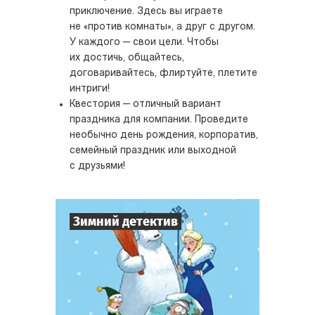
приключение. Здесь вы играете
не «против комнаты», а друг с другом.
У каждого — свои цели. Чтобы
их достичь, общайтесь,
договаривайтесь, флиртуйте, плетите
интриги!
Квестория — отличный вариант
праздника для компании. Проведите
необычно день рождения, корпоратив,
семейный праздник или выходной
с друзьями!
Зимний детектив
7
-
10
Игроков
1-2
ч.
Время игры