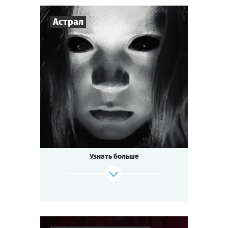
Астрал
3
-
7
Игроков
1-1,5
ч.
Время игры
Мистика
Тематика
Мини-квестория
Тип квеста
Узнать больше