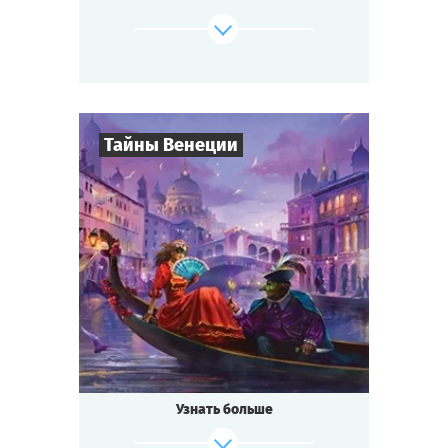
изобретение удивительного лекарства от
всех
болезней — не слишком ли много событий
для маленького городка?
Будь готов к приключениям, если ты...
Тайны Венеции
где-то на Диком Западе!
Cыграть
Смотреть сценарий
8
-
19
Игроков
2-3
ч.
Время игры
Интриги
Тематика
Квестория
Тип квеста
Кто не слышал о знаменитом
Венецианском бале?
Ночь расцвечена фейерверками, играют
Узнать больше
лучшие
музыканты, красивейшие женщины