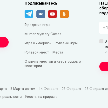
Подписывайтесь
Наша
сбор
под
Городские игры
Murder Mystery Games
Я
Игра в «мафию»
Ролевые игры
п
Ролевой квест
Места
с
Отличие квестов и квест-румов от
квестории
арта
8 Марта детям
14 Февраля
23 Февраля
23 Февраля д
в реальности
Квесты на природе