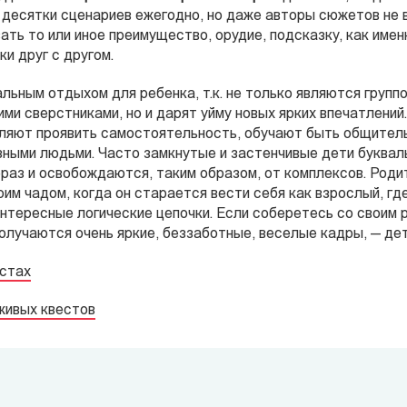
 десятки сценариев ежегодно, но даже авторы сюжетов не 
ать то или иное преимущество, орудие, подсказку, как имен
и друг с другом.
альным отдыхом для ребенка, т.к. не только являются групп
ми сверстниками, но и дарят уйму новых ярких впечатлений
ляют проявить самостоятельность, обучают быть общитель
азными людьми. Часто замкнутые и застенчивые дети буква
раз и освобождаются, таким образом, от комплексов. Родит
им чадом, когда он старается вести себя как взрослый, где
нтересные логические цепочки. Если соберетесь со своим р
олучаются очень яркие, беззаботные, веселые кадры, — дет
естах
живых квестов