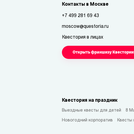
Контакты в Москве
+7 499 281 69 43
moscow@questoria.ru
Квестория в лицах
Открыть франшизу Квестории
Квестория на праздник
Выездные квесты для детей
8 М
Новогодний корпоратив
Квесты 