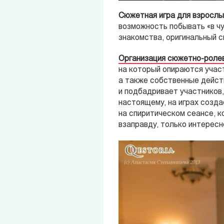
Сюжетная игра для взрослы
возможность побывать «в чу
знакомства, оригинальный с
Организация сюжетно-ролев
на который опираются участ
а также собственные действ
и подбадривает участников, 
настоящему, на играх созда
на спиритическом сеансе, к
взаправду, только интересн