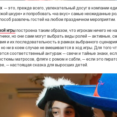
х
— это, прежде всего, увлекательный досуг в компании ед
жой шкуре» и попробовать «на вкус» самые неожиданные ро
пособ развлечь гостей на любом праздничном мероприятии.
ой игры
построена таким образом, что игрокам ничего не н
ники, но они сами могут выбрать виды ролей — активные, с
ия и их последовательность в рамках выбранного сценария
но ни в коем случае не вмешивается в ход игры. Для того ч
ется соответственный антураж — свечи и тайные знаки, ес
остюмы матросов, фляги с ромом и сабли, — если это пиратс
ее, — настоящая сказка для выросших детей.