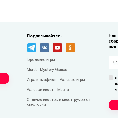
Подписывайтесь
Наша
сбор
под
Городские игры
Murder Mystery Games
Я
Игра в «мафию»
Ролевые игры
п
Ролевой квест
Места
с
Отличие квестов и квест-румов от
квестории