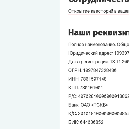
Открытие квесторий в ваше
Наши реквизи
Полное наименование: Обще
Юридический адрес: 199397,
Дата регистрации: 18.11.20
ОГРН: 1097847328480
ИНН: 7801507148
КПП: 780101001
Р/С: 4070281060000001886
Банк: ОАО «ПСКБ»
К/С: 3010181000000000085
БИК: 044030852