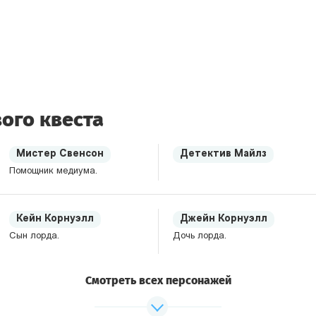
ого квеста
Мистер Свенсон
Детектив Майлз
Помощник медиума.
Кейн Корнуэлл
Джейн Корнуэлл
Сын лорда.
Дочь лорда.
Смотреть всех персонажей
Генри