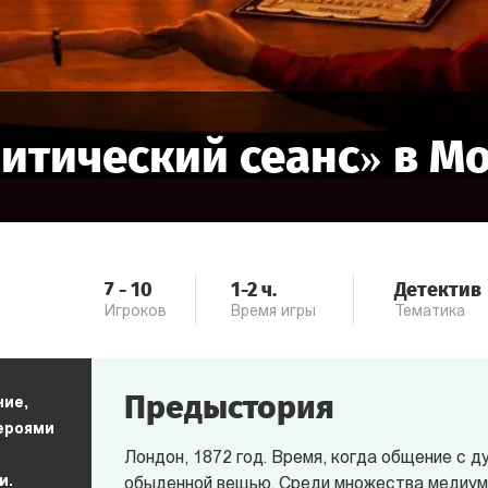
итический сеанс
» в
Мо
7
-
10
1-2
ч.
Детектив
Игроков
Время игры
Тематика
Предыстория
ние,
героями
Лондон, 1872 год. Время, когда общение с д
и.
обыденной вещью. Среди множества медиум