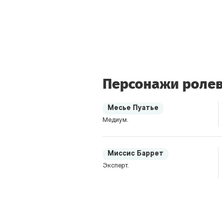
Персонажи ролев
Месье Пуатье
Медиум.
Миссис Баррет
Эксперт.
Крис Уорф