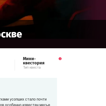
скве
Мини-
квестория
Тип квеста
ухами усопших стало почти
ов особенно известен месье