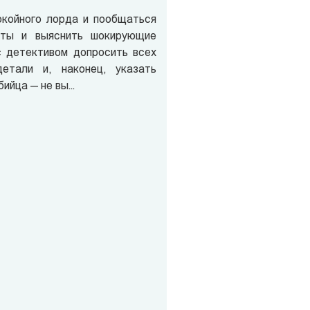
окойного лорда и пообщаться
еты и выяснить шокирующие
с детективом допросить всех
етали и, наконец, указать
ийца — не вы...