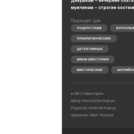
Девушкам – вечерние плать
мужчинам – строгие костю
Подходит для
ПОДРОСТКАМ
ВЗРОСЛЫ
ПРИКЛЮЧЕНЧЕСКИЕ
ДЕТЕКТИВНЫЕ
МИНИ-КВЕСТОРИЯ
МИСТИЧЕСКИЕ
АНГЛИЙС
©
2013 «Квестория»
Автор: Константин Корсун
Редактор: Алексей Корсун
Художник: Иван Тихонов