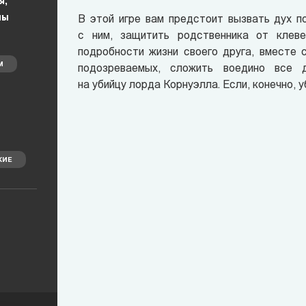
я,
мы
В этой игре вам предстоит вызвать дух п
с ним, защитить родственника от клев
подробности жизни своего друга, вместе 
М
подозреваемых, сложить воедино все д
на убийцу лорда Корнуэлла. Если, конечно, уб
КИЕ