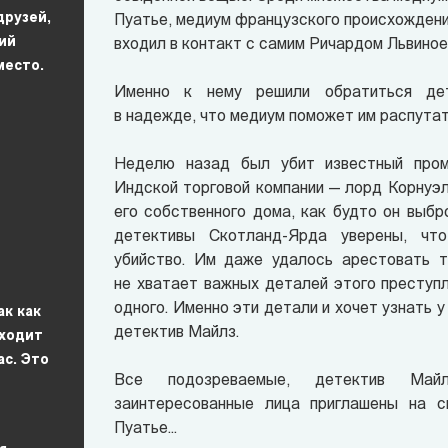
друзей,
Пуатье, медиум французского происхождения
ий
входил в контакт с самим Ричардом Львиное
место.
Именно к нему решили обратиться дет
в надежде, что медиум поможет им распутат
Неделю назад был убит известный пром
Индской торговой компании — лорд Корнуэл
его собственного дома, как будто он выбро
детективы Скотланд-Ярда уверены, чт
убийство. Им даже удалось арестовать т
не хватает важных деталей этого преступл
одного. Именно эти детали и хочет узнать 
ак как
детектив Майлз.
оходит
ас. Это
Все подозреваемые, детектив Май
заинтересованные лица приглашены на с
Пуатье...