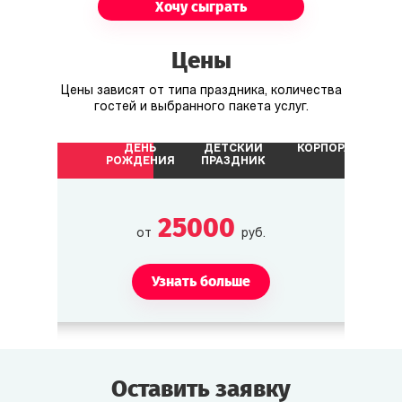
Фредерико Обиери
Хочу сыграть
Богач из Генуи, холостяк, очень интересный
мужчина.
Цены
Цены зависят от типа праздника, количества
Тито Троно
гостей и выбранного пакета услуг.
Богатый финансист из Флоренции.
ДЕНЬ
ДЕТСКИЙ
КОРПОРАТИВ
РОЖДЕНИЯ
ПРАЗДНИК
Аредино
Памфлетист из «Миланского вестника», его
25000
перо разит не хуже шпаги.
от
руб.
Узнать больше
Лучия
Вдова, прибывшая из Флоренции, светская
дама до кончиков ногтей.
Оставить заявку