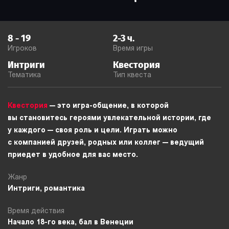
8
-
19
2-3
ч.
Игроков
Время игры
Интриги
Квестория
Тематика
Тип квеста
Квестория
— это игра-общение, в которой
вы становитесь героями увлекательной истории, где
у каждого — своя роль и цели. Играть можно
с компанией друзей, родных или коллег — ведущий
приедет в удобное для вас место.
Жанр
Интриги, романтика
Время действия
Начало 18-го века, бал в Венеции