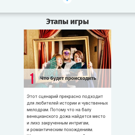
В этом году всех волнуют Законы о праве голоса.
Право избирать и быть избранным сейчас принадлежит
только богатым, но в последнее время бедные слои
Этапы игры
населения требуют даровать права всем. Многие
хотели бы повлиять на мнение дожа в этом вопросе.
Предстоит ли вам жить при новых законах, или власть
останется у богатых?
Упрочите ли вы своё влияние при дворе или получите
кинжал в спину?
1
Что будет происходить
Ждут ли вас амурные приключения или яд в бокале
вина?
Этот сценарий прекрасно подходит
для любителей истории и чувственных
Попробуйте себя в венецианских интригах!
мелодрам. Потому что на балу
венецианского дожа найдется место
и лихо закрученным интригам,
и романтическим похождениям.