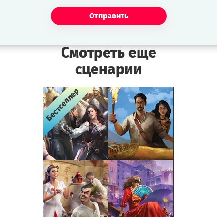
Отправить
Смотреть еще
сценарии
Бестселлер
Бестселлер
Бестселлер
Бестселлер