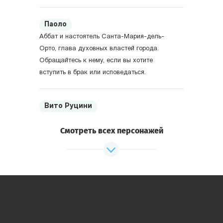
Паоло
Аббат и настоятель Санта-Мария-дель-
Орто, глава духовных властей города.
Обращайтесь к нему, если вы хотите
вступить в брак или исповедаться.
Вито Руцини
Потомственный ювелир, страстный
Смотреть всех персонажей
коллекционер, магнат. Хозяин всех
пристаней Венеции.
Николо Марчелло
Банкир, владелец всех судостроительных
верфей города. Состоятельный магнат,
уважаемый в деловых кругах человек.