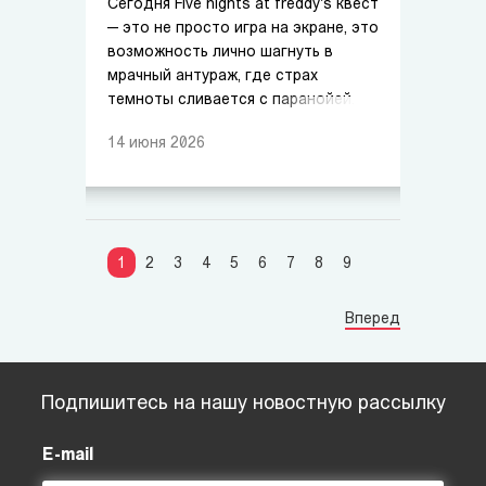
Сегодня Five nights at freddy's квест
— это не просто игра на экране, это
возможность лично шагнуть в
мрачный антураж, где страх
темноты сливается с паранойей.
14
июня
2026
1
2
3
4
5
6
7
8
9
Вперед
Подпишитесь на нашу новостную рассылку
E-mail