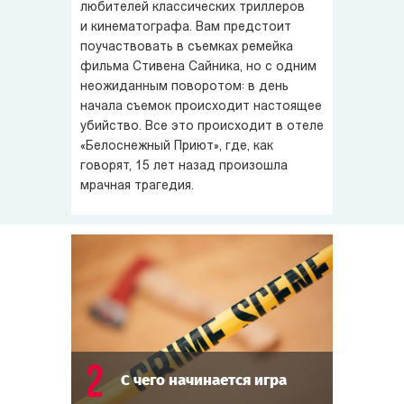
из постояльцев сошёл с ума и зарубил топором жену
любителей классических триллеров
и её любовника — хотя некоторые заподозрили, что это
и кинематографа. Вам предстоит
поучаствовать в съемках ремейка
вымысел для раскрутки отеля.
фильма Стивена Сайника, но с одним
неожиданным поворотом: в день
Шутки закончились, когда произошло настоящее
начала съемок происходит настоящее
убийство. Жертвой оказался сам режиссёр — Стивен
убийство. Все это происходит в отеле
Сайник!
«Белоснежный Приют», где, как
говорят, 15 лет назад произошла
Вам предстоит продолжить съёмки фильма,
мрачная трагедия.
разоблачить грязные тайны съёмочной группы, собрать
улики, понять, кому выгодно было убить режиссёра,
и вычислить убийцу. А если убийца вы — запутать следы
и сбить следствие с толку.
2
С чего начинается игра