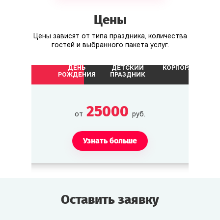
Другие персонажи
Цены
Терри Либби
Цены зависят от типа праздника, количества
Хозяин отеля. Ценит порядок и вежливость.
гостей и выбранного пакета услуг.
ДЕНЬ
ДЕТСКИЙ
КОРПОРАТИВ
Чарли Бигг
РОЖДЕНИЯ
ПРАЗДНИК
Репортёр, пишет статью о съёмках.
25000
от
руб.
Узнать больше
Оставить заявку