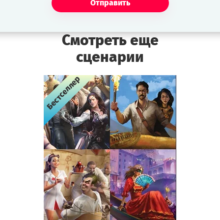
Отправить
Смотреть еще
сценарии
Бестселлер
Бестселлер
Бестселлер
Бестселлер