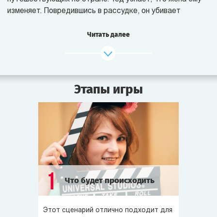
изменяет. Повредившись в рассудке, он убивает
её и любовника по имени Стюарт. В конце книги Тед
раскаивается в убийстве любимой, но не жалеет
Читать далее
о смерти Стюарта.
2004 год. По мотивам книги снимается фильм «Прогулка
в шторм» (режиссёр А. Тачворт). Картина получает
Этапы игры
высокие оценки критиков, хотя в прокате не слишком
успешна.
2009 год. Знаменитый режиссёр Стивен Сайник
приступает к съёмкам ремейка фильма «Прогулка
в шторм» в жанре классического триллера.
Сегодня утром съёмочная группа прибыла в отель
1
Что будет происходить
«Белоснежный Приют», где по сюжету фильма
произошло убийство. Встречая гостей, хозяин отеля
рассказал, что именно здесь 15 лет назад один
Этот сценарий отлично подходит для