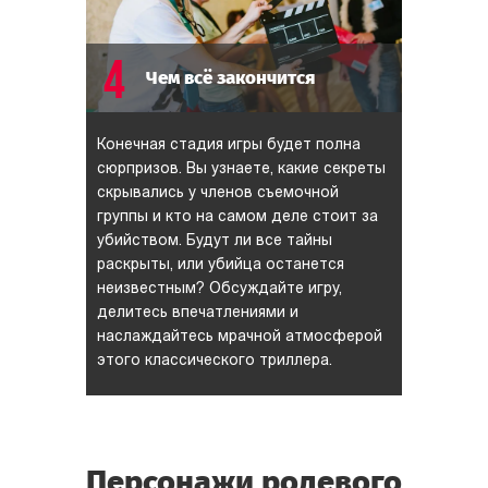
4
Чем всё закончится
Конечная стадия игры будет полна
сюрпризов. Вы узнаете, какие секреты
скрывались у членов съемочной
группы и кто на самом деле стоит за
убийством. Будут ли все тайны
раскрыты, или убийца останется
неизвестным? Обсуждайте игру,
делитесь впечатлениями и
наслаждайтесь мрачной атмосферой
этого классического триллера.
Персонажи ролевого