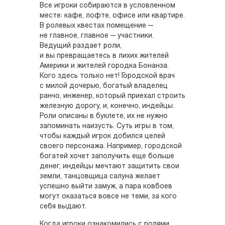
Все игроки собираются в условленном
месте: кафе, лофте, офисе или квартире.
В ролевых квестах помещение —
не главное, главное — участники.
Ведущий раздает роли,
и вы превращаетесь в лихих жителей
Америки и жителей городка Бонанза.
Кого здесь только нет! Городской врач
с милой дочерью, богатый владелец
ранчо, инженер, который приехал строить
железную дорогу, и, конечно, индейцы.
Роли описаны в буклете, их не нужно
запоминать наизусть. Суть игры в том,
чтобы каждый игрок добился целей
своего персонажа. Например, городской
богатей хочет заполучить еще больше
денег, индейцы мечтают защитить свои
земли, танцовщица салуна желает
успешно выйти замуж, а пара ковбоев
могут оказаться вовсе не теми, за кого
себя выдают.
Когда игроки ознакомились с ролями,