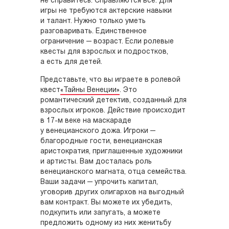
не справитесь. Справляются все. Для
игры не требуются актерские навыки
и талант. Нужно только уметь
разговаривать. Единственное
ограничение — возраст. Если ролевые
квесты для взрослых и подростков,
а есть для детей.
Представьте, что вы играете в ролевой
квест
«Тайны Венеции»
. Это
романтический детектив, созданный для
взрослых игроков. Действие происходит
в 17-м веке на маскараде
у венецианского дожа. Игроки —
благородные гости, венецианская
аристократия, приглашенные художники
и артисты. Вам досталась роль
венецианского магната, отца семейства.
Ваши задачи — упрочить капитал,
уговорив других олигархов на выгодный
вам контракт. Вы можете их убедить,
подкупить или запугать, а можете
предложить одному из них женитьбу