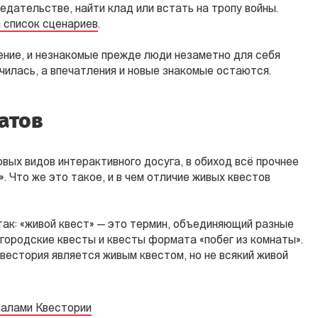
едательстве, найти клад или встать на тропу войны.
 список сценариев
.
ение, и незнакомые прежде люди незаметно для себя
чилась, а впечатления и новые знакомые остаются.
атов
овых видов интерактивного досуга, в обиход всё прочнее
. Что же это такое, и в чем отличие живых квестов
так: «живой квест» — это термин, объединяющий разные
 городские квесты и квесты формата «побег из комнаты».
вестория является живым квестом, но не всякий живой
иалами Квестории