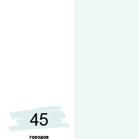
45
городов