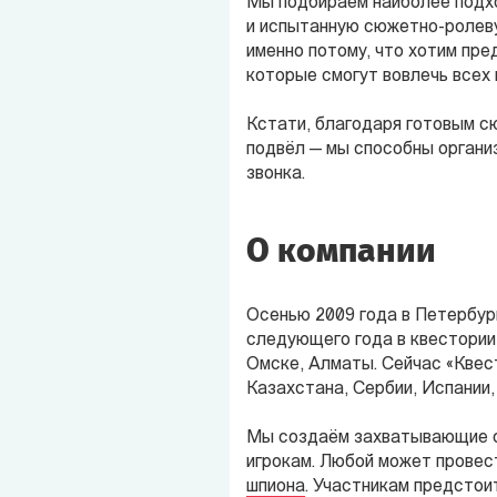
Мы подбираем наиболее подх
и испытанную сюжетно-ролеву
именно потому, что хотим пр
которые смогут вовлечь всех 
Кстати, благодаря готовым с
подвёл — мы способны органи
звонка.
О компании
Осенью 2009 года в Петербург
следующего года в квестории 
Омске, Алматы. Сейчас «Квест
Казахстана, Сербии, Испании,
Мы создаём захватывающие с
игрокам. Любой может провес
шпиона
. Участникам предстои