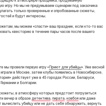
одящую к атмосфере праздника, продуманную
ю игру. Но мы не придумываем сценарии под заказчика
едлагать только проверенные и опробованные сюжеты,
гостей и будут интересны.
южетам, мы можем «спасти» ваш праздник, если кто-то вас
зовать квесторию в течение пары часов после вашего
е мы провели первую игру «
Приют для убийцы
». Уже весной
играли в Москве, затем клубы появились в Новосибирске,
ория» действует уже в 45 городах России, Беларуси,
 Германии и Болгарии.
южеты, в атмосферу которых предстоит погрузиться
ти вечер в образе
детектива
,
пирата
,
ковбоя
или даже
т вычислить убийцу или не дать себя обнаружить, вернуть