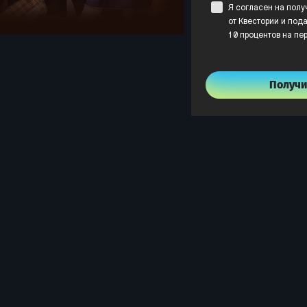
Я согласен на пол
от Квестории и пода
10 процентов на пе
Получи