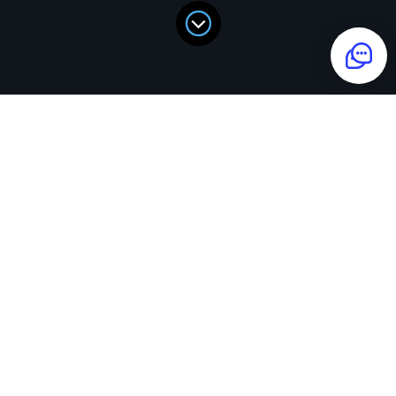
Мы подберем сценарий для вас
ТЕЛЕФОН
Я согласен на
обработку персональных
данных
и ознакомился с
политикой
конфиденциальности
Я согласен на получение маркетинговых
предложений от Квестории и подарок
за подписку: скидка 10 процентов на первый