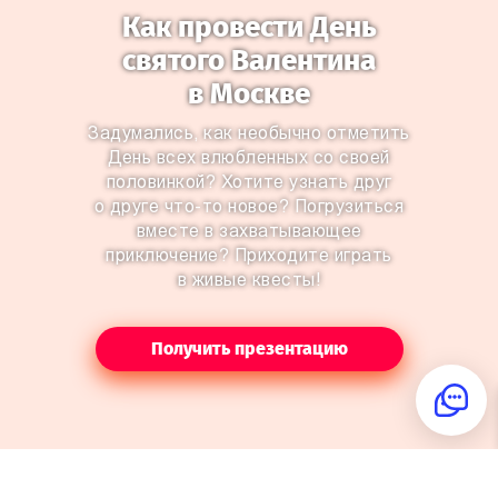
Как провести День
святого Валентина
в Москве
Задумались, как необычно отметить
День всех влюбленных со своей
половинкой? Хотите узнать друг
о друге что-то новое? Погрузиться
вместе в захватывающее
приключение? Приходите играть
в живые квесты!
Получить презентацию