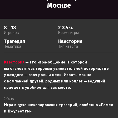
Москве
8
-
18
2-3,5
ч.
Игроков
Время игры
Трагедия
Квестория
Тематика
Тип квеста
Квестория
— это игра-общение, в которой
вы становитесь героями увлекательной истории, где
у каждого — своя роль и цели. Играть можно
с компанией друзей, родных или коллег — ведущий
приедет в удобное для вас место.
Жанр
Игра в духе шекспировских трагедий, особенно «Ромео
и Джульетты»