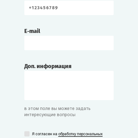
Аббатиса
—
настоятельница знаменитого женского
монастыря, стоящего в роще за городом.
E-mail
Умберто
—
купец, глава Торговой Гильдии города.
Сказочно богат. Породнился со знатью,
Доп. информация
женившись на сестре Винченто Ариосто и
княгини Деметры. Увы, его супруга
скончалась, сейчас он вдовец.
Адмирал Лео Корси
в этом поле вы можете задать
—
простолюдин, молодой моряк,
интересующие вопросы
сделавший головокружительную карьеру
во флоте Вероны. Советник князя.
Я согласен на
обработку персональных