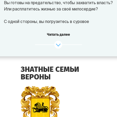
Вы готовы на предательство, чтобы захватить власть?
Или расплатитесь жизнью за своё милосердие?
С одной стороны, вы погрузитесь в суровое
средневековье и саспенс “Игры престолов”.
Но с
другой, эта игра заставит задуматься о поступках.
Читать далее
По отзывам игроков, именно этот сюжет “оставил
наиболее сильное послевкусие” по сравнению с
другими сюжетами Квестории и даже “открыл глаза” на
жизненные принципы.
ЗНАТНЫЕ СЕМЬИ
ВЕРОНЫ
Игра понравится и опытным игрокам - их ждёт большой
сюрприз в конце, и новичкам - потому что правила
просты - нет правил.
Возможно, поэтому новички в эту игру выигрывают
чаще “старичков”. Или мы просто не хотим раскрывать
вам главный секрет игры.