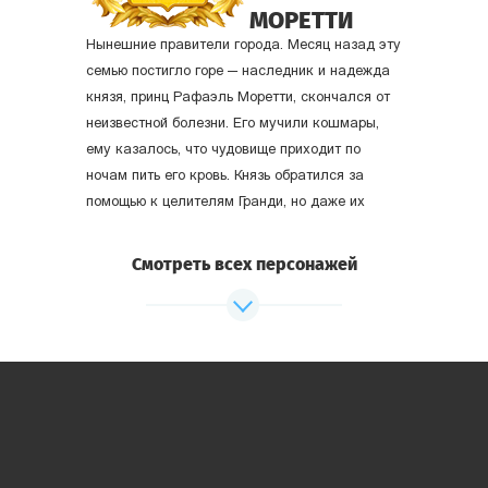
МОРЕТТИ
Нынешние правители города. Месяц назад эту
Что станет вашим оружием: меч и молитва или
семью постигло горе
—
наследник и надежда
отравленный кинжал и чёрное колдовство? Поступайте
князя, принц Рафаэль Моретти, скончался от
так, чтобы о вас сложили легенды!
неизвестной болезни. Его мучили кошмары,
ему казалось, что чудовище приходит по
ночам пить его кровь. Князь обратился за
помощью к целителям Гранди, но даже их
чудесная сила не спасла несчастного юношу.
Смотреть всех персонажей
Князь Чезаре Моретти
— у
же третий князь из этой династии. В
годах. Опытный правитель.
Княгиня Деметра Моретти
(урождённая Ариосто)
— е
го жена.