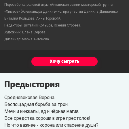
Переработка ролевой игры «Анканская резня» мастерской группы
«Химера» (Александра Даниленко, при участии Даниила Даниленко,
Виталия Кольцова, Анны Горовой).
Редакторы: Виталий Кольцов, Ксения Строева.
Художник: Елена Серова.
Дизайнер: Мария Антонова.
Хочу сыграть
Предыстория
Средневековая Верона.
Беспощадная борьба за трон.
Мечи и кинжалы, яд и чёрная магия.
Все средства хороши в игре престолов!
Но что важнее - корона или спасение души?