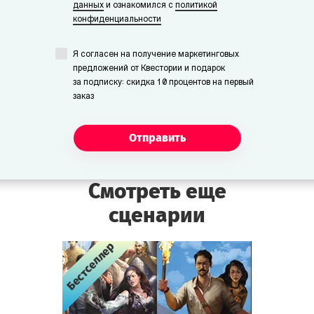
данных
и ознакомился с
политикой
Графиня Моретти-Дио
конфиденциальности
—
дальняя родственница семьи Моретти,
гостит у них.
Я согласен на получение маркетинговых
предложений от Квестории и подарок
за подписку: скидка 10 процентов на первый
заказ
Отправить
Смотреть еще
сценарии
Бестселлер
Бестселлер
Бестселлер
Бестселлер