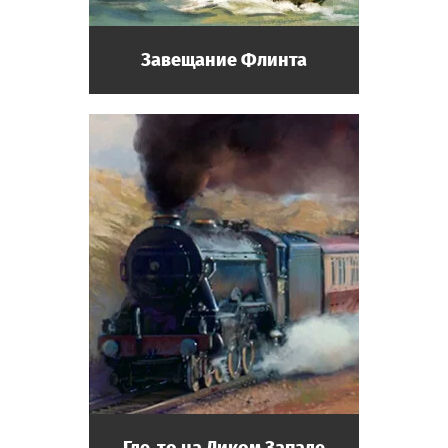
Завещание Флинта
Где-то на Диком Западе