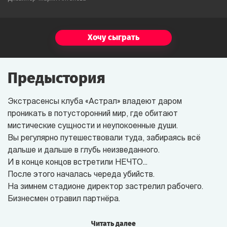
Хочу сыграть
Предыстория
Экстрасенсы клуба «Астрал» владеют даром
проникать в потусторонний мир, где обитают
мистические сущности и неупокоенные души.
Вы регулярно путешествовали туда, забираясь всё
дальше и дальше в глубь неизведанного.
И в конце концов встретили НЕЧТО...
После этого началась череда убийств.
На зимнем стадионе директор застрелил рабочего.
Бизнесмен отравил партнёра.
Налоговый инспектор столкнул уборщицу зоопарка
в вольер с белыми медведями.
Читать далее