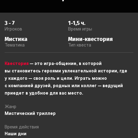
3
-
7
1-1,5
ч.
Игроков
Время игры
Мистика
Мини-квестория
Тематика
Тип квеста
Квестория
— это игра-общение, в которой
вы становитесь героями увлекательной истории, где
у каждого — своя роль и цели. Играть можно
с компанией друзей, родных или коллег — ведущий
приедет в удобное для вас место.
Жанр
Мистический триллер
Время действия
Наши дни