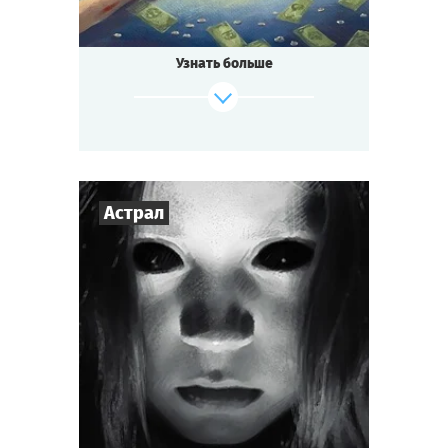
Узнать больше
Астрал
Cыграть
Смотреть сценарий
3
-
7
Игроков
1-1,5
ч.
Время игры
Мистика
Тематика
Мини-квестория
Тип квеста