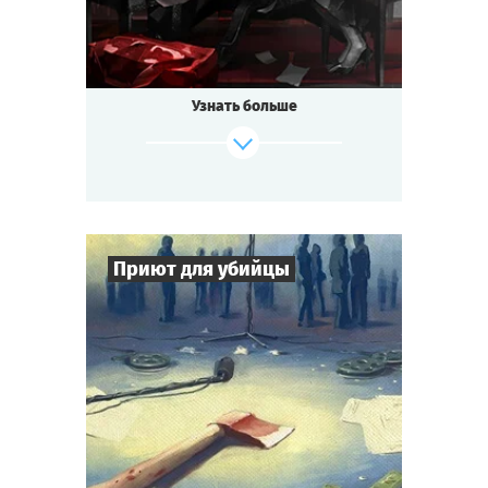
Узнать больше
Приют для убийцы
7
-
16
Игроков
2-3
ч.
Время игры
Детектив
Тематика
Cыграть
Смотреть сценарий
Квестория
Тип квеста