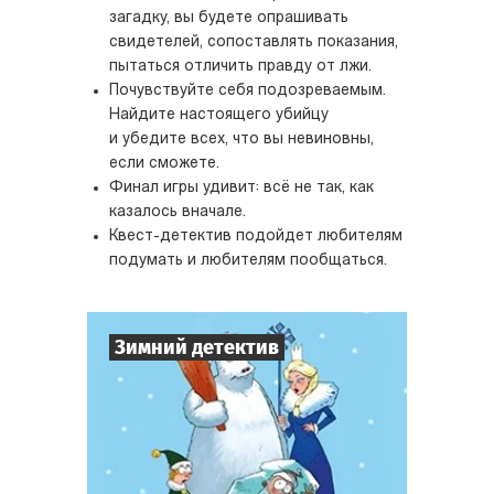
загадку, вы будете опрашивать
свидетелей, сопоставлять показания,
пытаться отличить правду от лжи.
Почувствуйте себя подозреваемым.
Найдите настоящего убийцу
и убедите всех, что вы невиновны,
если сможете.
Финал игры удивит: всё не так, как
казалось вначале.
Квест-детектив подойдет любителям
подумать и любителям пообщаться.
Зимний детектив
7
-
10
Игроков
1-2
ч.
Время игры