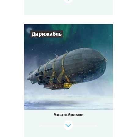
Дирижабль
Cыграть
Смотреть сценарий
7
-
10
Игроков
1-2
ч.
Время игры
Стимпанк
Тематика
Мини-квестория
Тип квеста
Узнать больше