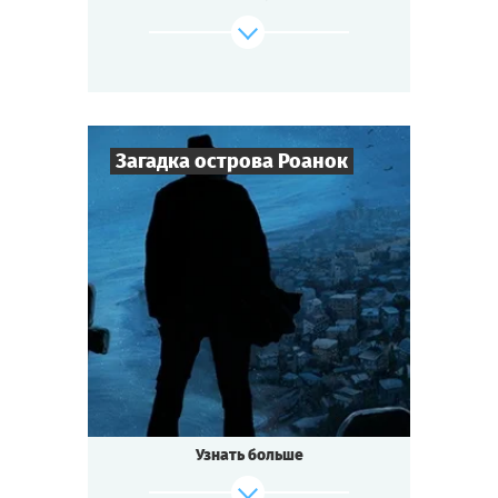
и полиция решила обратиться к помощи
медиума. Когда здравый смысл и логика
не способны найти улики, на помощь
приходят потусторонние силы. Что же
сообщит нам бесплотный дух?
Загадка острова Роанок
Cыграть
Смотреть сценарий
8
-
25
Игроков
2-3
ч.
Время игры
Мистика
Тематика
Квестория
Тип квеста
Узнать больше