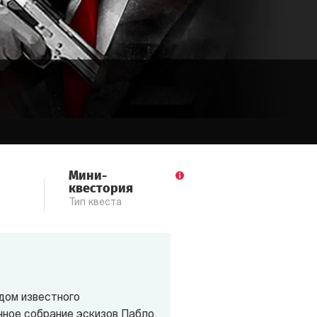
Мини-
квестория
Тип квеста
дом известного
нное собрание эскизов Пабло