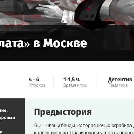
лата
» в
Москве
4
-
6
1-1,5
ч.
Детектив
Игроков
Время игры
Тематика
Предыстория
ние,
героями
Вы — члены банды, которая ночью ограбила 
и.
коллекционера. Планировали украсть бесце