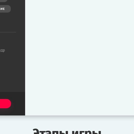
ИЕ
ндр
Этапы игры