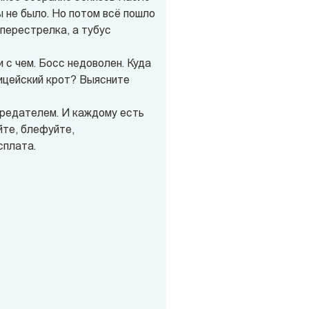
ы не было. Но потом всё пошло
 перестрелка, а тубус
 с чем. Босс недоволен. Куда
лицейский крот? Выясните
предателем. И каждому есть
йте, блефуйте,
сплата.