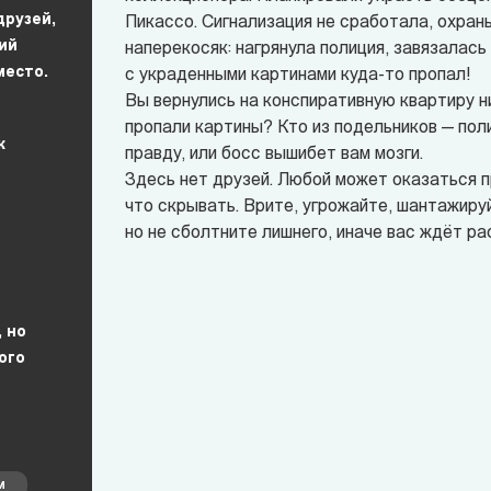
друзей,
Пикассо. Сигнализация не сработала, охран
ий
наперекосяк: нагрянула полиция, завязалась
место.
с украденными картинами куда-то пропал!
Вы вернулись на конспиративную квартиру ни
пропали картины? Кто из подельников — по
к
правду, или босс вышибет вам мозги.
Здесь нет друзей. Любой может оказаться 
что скрывать. Врите, угрожайте, шантажиру
но не сболтните лишнего, иначе вас ждёт ра
 но
ого
М