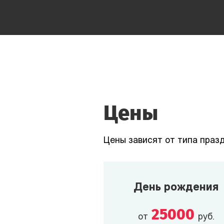
Вернер
Начальник станции «Новая
Швейцария». Всегда рад
гостям — особенно
непритязательным,
покладистым и
платёжеспособным.
Цены
Гости станции
Цены зависят от типа празд
Гарсия
Фрилансер-дальнобойщик,
возит грузы и пассажиров на
День рождения
своём корабле. Живёт в нём
же.
25000
от
руб.