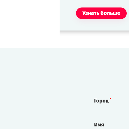
Узнать больше
Пуату
Турист. Вооружён большим
фотоаппаратом. Мечтает
сфотографироваться на фоне
всех достопримечательностей
галактики, включая
Александра и командора.
Город
Имя