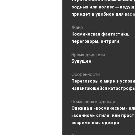
Играть можно с компанией 
родных или коллег — ведущ
приедет в удобное для вас 
Жанр
Космическая фантастика,
переговоры, интриги
Время действия
Будущее
Особенности
Переговоры о мире в услов
надвигающейся катастроф
Пожелания к одежде
Одежда в «космическом» ил
«военном» стиле, или прост
современная одежда