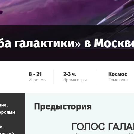
ба галактики
» в
Москв
8
-
21
2-3
ч.
Космос
Игроков
Время игры
Тематика
Предыстория
ние,
героями
ГОЛОС ГАЛ
и.