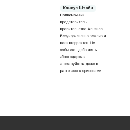
Консул Штайн
Полномочный
представитель
правительства Альянса.
Безукоризненно вежлив и
политкорректен. Не
забывает добавлять
«благодарю» и
«пожалуйста» даже в
разговоре с орионцами.
Посольство Ориона
Шан Гу
Командор Ориона. Суров и
брутален. По слухам,
вытатуировал у себя на груди