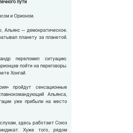
ечного пути
нсом и Орионом.
о, Альянс — демократическое.
ватывал планету за планетой.
андр переломил ситуацию.
рионцев пойти на переговоры.
нете Хонгай.
ия» пройдут сенсационные
главнокомандующий Альянса,
гации уже прибыли на место
 слухам, здесь работает Союз
синдикат. Хуже того, рядом