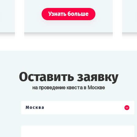
Любит летать и зачастую
сама возит товар.
Узнать больше
Фриберг
Джейн Доу
Туристка. Любительница
Неизвестная потерпевшая,
всех экстремальных видов
подобранная спасателями
спорта — от прыжков с
в зоне аномалии.
парашютом из
стратосферы до общения с
Оставить заявку
орионцами.
на проведение квеста в Москве
Москва