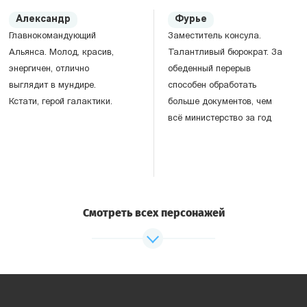
Александр
Фурье
Главнокомандующий
Заместитель консула.
Альянса. Молод, красив,
Талантливый бюрократ. За
энергичен, отлично
обеденный перерыв
выглядит в мундире.
способен обработать
Кстати, герой галактики.
больше документов, чем
всё министерство за год
Смотреть всех персонажей
Наир Войт
Ори Гу
Глава клана Войт. Правая
Племянник командора.
(тяжёлая) рука командора.
Учёный. Прилетел на
Любит взрывы,
переговоры познавать