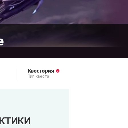
е
Квестория
Тип квеста
АКТИКИ