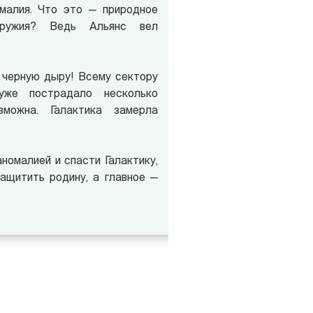
омалия. Что это — природное
оружия? Ведь Альянс вел
 черную дыру! Всему сектору
уже пострадало несколько
зможна. Галактика замерла
номалией и спасти Галактику,
защитить родину, а главное —