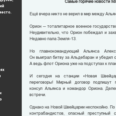
друзей,
Самые горячие новости Мл
ий
место.
Ещё вчера никто не верил в мир между Алья
Орион — тоталитарное военное государств
Неудивительно, что Орион побеждал и зах
Недавно пала Земля-13.
Но главнокомандующий Альянса Алекс
Он выиграл битву за Альдебаран и убедил о
А ведь флот Ориона уже на подступах к пла
иях
ы
И сегодня на станции «Новая Швейцар
переговоры! Мирный договор подпишут 
консул Альянса и командор Ориона. Деле
и
встречи.
о
Однако на Новой Швейцарии неспокойно. По
контрабандистов, опасный преступный 