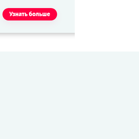
возвращения в состав
Альянса.
Узнать больше