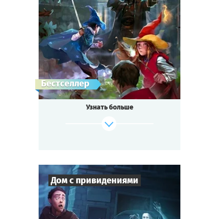
6
-
19
Игроков
1-2
ч.
Время игры
Фэнтези
Тематика
Квестория
Тип квеста
Бестселлер
Узнать больше
Дом с привидениями
Cыграть
Смотреть сценарий
4
-
10