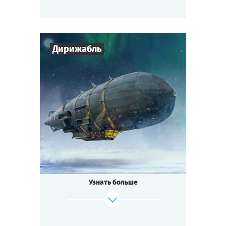
Дирижабль
Cыграть
Смотреть сценарий
7
-
10
Игроков
1-2
ч.
Время игры
Стимпанк
Тематика
Мини-квестория
Тип квеста
Узнать больше