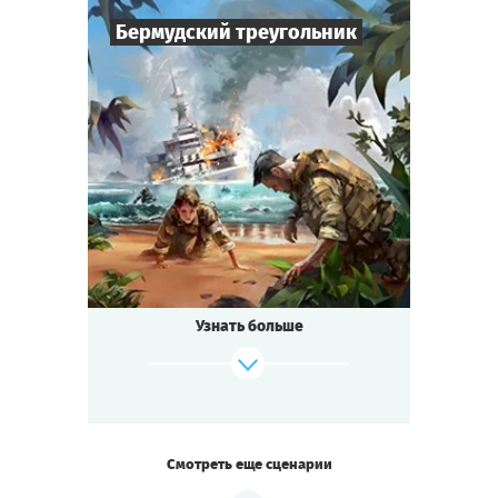
Бермудский треугольник
Cыграть
Смотреть сценарий
6
-
50
Игроков
1,5-2
ч.
Время игры
Фантастика
Тематика
Квестория
Тип квеста
Узнать больше
Смотреть еще сценарии