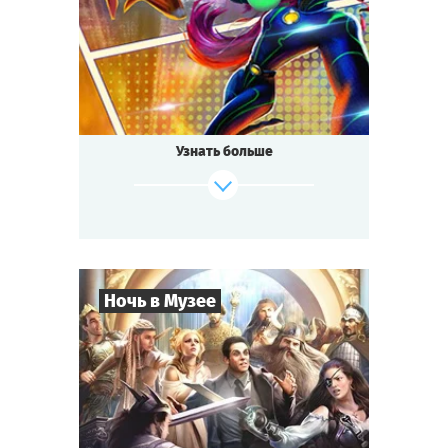
Супергерои
Тематика
Квестория
Тип квеста
Узнать больше
Ночь в Музее
8
-
35
Игроков
2-3
ч.
Время игры
Приключения
Тематика