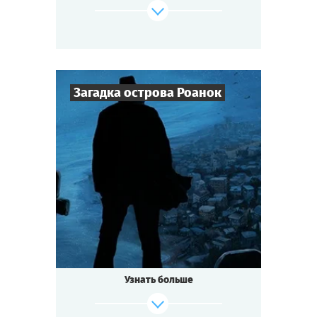
террориста, капитана и того, кто сможет
вести звездолет, чтобы вернуться домой?
К тому же, на планете вас явно кто-то
поджидает, и они не рады гостям...
Cыграть
Смотреть сценарий
Загадка острова Роанок
8
-
25
Игроков
2-3
ч.
Время игры
Мистика
Тематика
Квестория
Тип квеста
Узнать больше