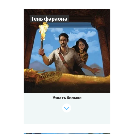
Тень фараона
Cыграть
Смотреть сценарий
8
-
20
Игроков
2-3
ч.
Время игры
Мистика
Тематика
Квестория
Тип квеста
Узнать больше