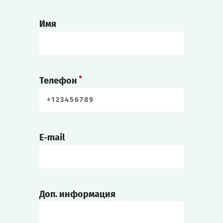
Профессор Лингер
Профессор физики. Говорят, изобрёл какой-
Имя
то необычный прибор.
Элиот/Эли Джонс
Родился на Роаноке, но последние два
Телефон
года прожил на материке. Его отец
недавно скончался.
Алекс/Алекса Вернер
E-mail
Художник, известен своими мрачными
картинами.
Чарли Диккенс
Доп. информация
Журналист.