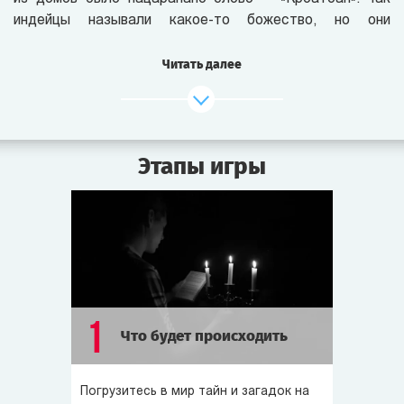
индейцы называли какое-то божество, но они
отказывались о нём говорить.
Читать далее
По сей день люди пытаются раскрыть тайну пропавшей
колонии. Сегодняшнее лунное затмение совпадает
с парадом планет — такое бывает раз в 100 лет.
В прошлом именно в такие затмения на острове
Этапы игры
происходили странные события. Может, и на этот раз
что-то случится?..
Роанок полон слухов и легенд. Говорят, 100 лет назад
в старом доме Пергамов жил колдун — Эйб Пергам,
который похищал людей и приносил их в жертву
дьяволу. Однажды колдун загадочно исчез, но его дом
и по сей день обходят стороной. Ходят слухи, что
1
Что будет происходить
он проклят.
Говорят, на острове всем заправляет тайное общество,
Погрузитесь в мир тайн и загадок на