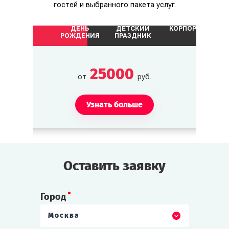
гостей и выбранного пакета услуг.
ДЕНЬ
ДЕТСКИЙ
КОРПОРАТИВ
Сэм «Ирландец» Келли
РОЖДЕНИЯ
ПРАЗДНИК
Бизнесмен. Недавно купил на Роаноке
несколько участков земли.
25000
от
руб.
Кэтрин Келли
Дочь Сэма Келли.
Узнать больше
Шон «Бык»
Помощник Сэма Келли.
Оставить заявку
Тэйлор «Красавчик»/«Красотка»
Город
Племянник (-ца) Сэма Келли.
Москва