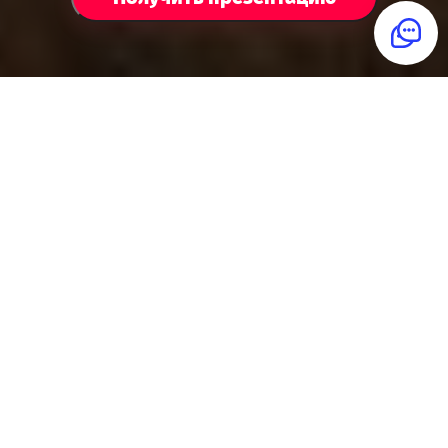
Для идеальной
вечеринки
Представьте: к вам приезжает
ведущий с реквизитом и костюмами,
и гости перевоплощаются в героев
фильма. Но если в фильме всё
известно заранее, то здесь нажали
«стоп» и сказали: «Дальше
действуйте вы».
У вашего героя есть свои секреты
и цели в игре. Достигните целей любой