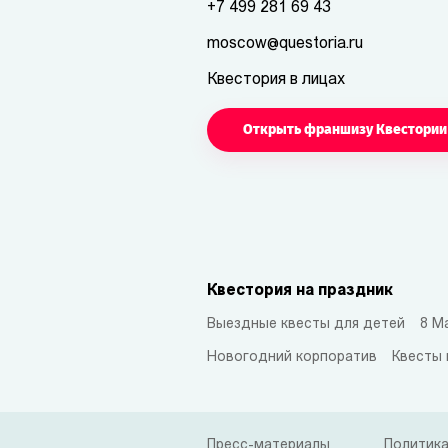
+7 499 281 69 43
moscow@questoria.ru
Квестория в лицах
Открыть франшизу Квестории
Квестория на праздник
Выездные квесты для детей
8 М
Новогодний корпоратив
Квесты 
Пресс-материалы
Политика