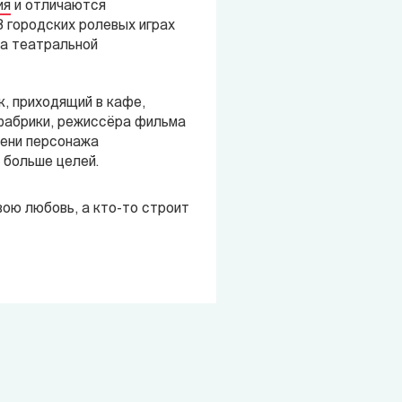
ия
и отличаются
В городских ролевых играх
на театральной
к, приходящий в кафе,
 фабрики, режиссёра фильма
мени персонажа
 больше целей.
вою любовь, а кто-то строит