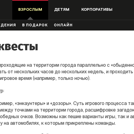
ВЗРОСЛЫМ
ДЕТЯМ
КОРПОРАТИВЫ
ЖДЕНИЯ
В ПОДАРОК
ОНЛАЙН
 квесты
 проходящие на территории города параллельно с «обыденно
ать от нескольких часов до нескольких недель, и проходить 
игровое время (например, только ночью).
р:
ример, «энкаунтеры» и «дозоры». Суть игрового процесса т
между точками на территории города, расшифровке загадок
победных очков. Возможны как пешие варианты игры, так и а
у на автомобилях, к которым прикреплены команды.