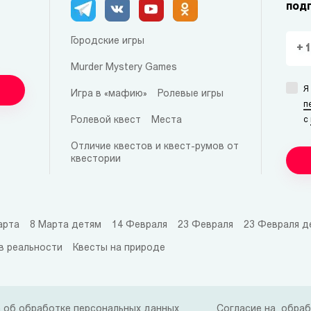
под
Городские игры
Murder Mystery Games
Я
Игра в «мафию»
Ролевые игры
п
Ролевой квест
Места
с
Отличие квестов и квест-румов от
квестории
арта
8 Марта детям
14 Февраля
23 Февраля
23 Февраля д
в реальности
Квесты на природе
 об обработке персональных данных
Согласие на обраб