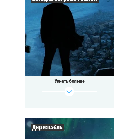
8
-
25
Игроков
2-3
ч.
Время игры
Мистика
Тематика
Квестория
Тип квеста
Узнать больше
Дирижабль