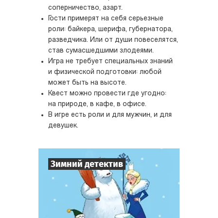
соперничество, азарт.
Гости примерят на себя серьезные
роли: байкера, шерифа, губернатора,
разведчика. Или от души повеселятся,
став сумасшедшими злодеями.
Игра не требует специальных знаний
и физической подготовки: любой
может быть на высоте.
Квест можно провести где угодно:
на природе, в кафе, в офисе.
В игре есть роли и для мужчин, и для
девушек.
Зимний детектив
7
-
10
Игроков
1-2
ч.
Время игры