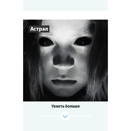
Астрал
Cыграть
Смотреть сценарий
3
-
7
Игроков
1-1,5
ч.
Время игры
Мистика
Тематика
Мини-квестория
Тип квеста
Узнать больше