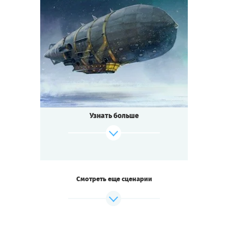
Cыграть
Смотреть сценарий
7
-
10
Игроков
1-2
ч.
Время игры
Стимпанк
Тематика
Мини-квестория
Тип квеста
Узнать больше
Смотреть еще сценарии
Cыграть
Смотреть сценарий