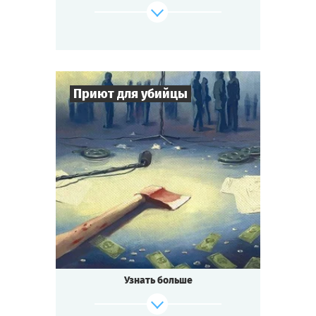
Приют для убийцы
7
-
16
Игроков
2-3
ч.
Время игры
Детектив
Тематика
Cыграть
Смотреть сценарий
Квестория
Тип квеста
Узнать больше