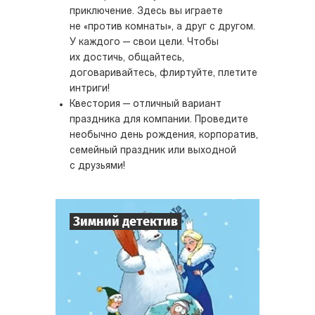
приключение. Здесь вы играете
не «против комнаты», а друг с другом.
У каждого — свои цели. Чтобы
их достичь, общайтесь,
договаривайтесь, флиртуйте, плетите
интриги!
Квестория — отличный вариант
праздника для компании. Проведите
необычно день рождения, корпоратив,
семейный праздник или выходной
с друзьями!
Зимний детектив
7
-
10
Игроков
1-2
ч.
Время игры