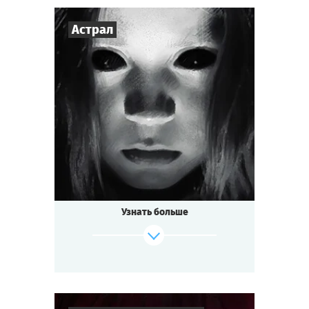
Астрал
3
-
7
Игроков
1-1,5
ч.
Время игры
Мистика
Тематика
Мини-квестория
Тип квеста
Узнать больше