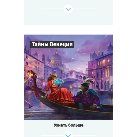
изобретение удивительного лекарства от
всех
болезней — не слишком ли много событий
для маленького городка?
Будь готов к приключениям, если ты...
Тайны Венеции
где-то на Диком Западе!
Cыграть
Смотреть сценарий
8
-
19
Игроков
2-3
ч.
Время игры
Интриги
Тематика
Квестория
Тип квеста
Кто не слышал о знаменитом
Венецианском бале?
Ночь расцвечена фейерверками, играют
Узнать больше
лучшие
музыканты, красивейшие женщины