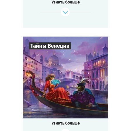
Узнать больше
«Севен Мун»,
изобретение удивительного лекарства от
всех
болезней — не слишком ли много событий
для маленького городка?
Будь готов к приключениям, если ты...
Тайны Венеции
где-то на Диком Западе!
Cыграть
Смотреть сценарий
8
-
19
Игроков
2-3
ч.
Время игры
Интриги
Тематика
Квестория
Тип квеста
Кто не слышал о знаменитом
Венецианском бале?
Ночь расцвечена фейерверками, играют
Узнать больше
лучшие