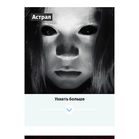
Астрал
3
-
7
Игроков
1-1,5
ч.
Время игры
Мистика
Тематика
Мини-квестория
Тип квеста
Узнать больше