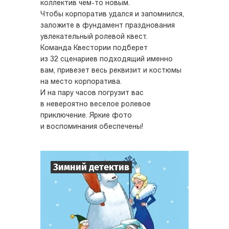
коллектив чем-то новым.
Чтобы корпоратив удался и запомнился,
заложите в фундамент празднования
увлекательный ролевой квест.
Команда Квестории подберет
из 32 сценариев подходящий именно
вам, привезет весь реквизит и костюмы
на место корпоратива.
И на пару часов погрузит вас
в невероятно веселое ролевое
приключение. Яркие фото
и воспоминания обеспечены!
Зимний детектив
7
-
10
Игроков
1-2
ч.
Время игры