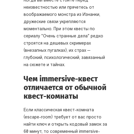
Когда вы вместе стоите перед
неизвестностью или прячетесь от
воображаемого монстра из Изнанки,
дружеские связи укрепляются
моментально. При этом квесты по
сериалу "Очень странные дела" редко
строятся на дешевых скримерах
(внезапных пугалках); их страх —
глубокий, психологический, завязанный
на сюжете и тайнах.
Чем immersive-квест
отличается от обычной
квест-комнаты
Если классическая квест-комната
(escape-room) требует от вас просто
найти ключ и открыть кодовый замок за
60 минут, то современный immersive-