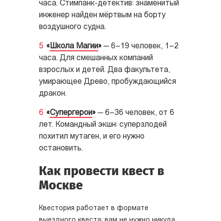
часа. Стимпанк-детектив: знаменитый
инженер найден мёртвым на борту
воздушного судна.
«
Школа Магии
»
— 6–19 человек, 1–2
часа. Для смешанных компаний
взрослых и детей. Два факультета,
умирающее Древо, пробуждающийся
дракон.
«
Супергерои
»
— 6–36 человек, от 6
лет. Командный экшн: суперзлодей
похитил мутаген, и его нужно
остановить.
Как провести квест в
Москве
Квестория работает в формате
выездного квеста: вам не нужно никуда