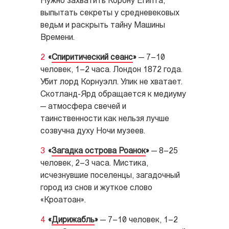
Нужно захватить Корону Египта,
выпытать секреты у средневековых
ведьм и раскрыть тайну Машины
Времени.
«
Спиритический сеанс
»
— 7–10
человек, 1–2 часа. Лондон 1872 года.
Убит лорд Корнуэлл. Улик не хватает.
Скотланд-Ярд обращается к медиуму
— атмосфера свечей и
таинственности как нельзя лучше
созвучна духу Ночи музеев.
«
Загадка острова Роанок
»
— 8–25
человек, 2–3 часа. Мистика,
исчезнувшие поселенцы, загадочный
город из снов и жуткое слово
«Кроатоан».
«
Дирижабль
»
— 7–10 человек, 1–2