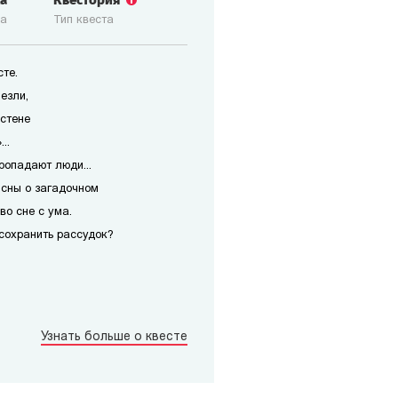
ка
Квестория
ка
Тип квеста
те.
езли,
 стене
..
ропадают люди...
 сны о загадочном
во сне с ума.
сохранить рассудок?
Узнать больше о квесте