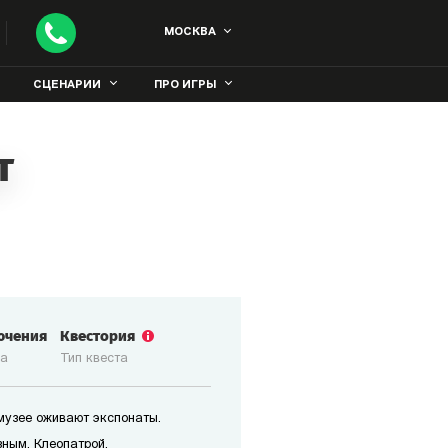
МОСКВА
СЦЕНАРИИ
ПРО ИГРЫ
т
ючения
Квестория
ка
Тип квеста
 музее оживают экспонаты.
зным, Клеопатрой,