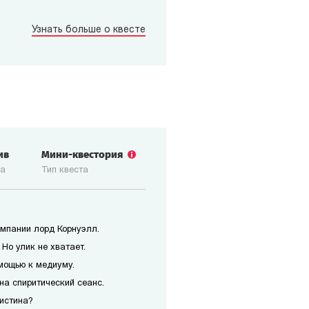
Узнать больше о квесте
ив
Мини-квестория
ка
Тип квеста
мпании лорд Корнуэлл.
Но улик не хватает.
мощью к медиуму.
на спиритический сеанс.
истина?