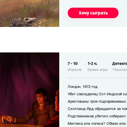
Хочу сыграть
7
-
10
1-2
ч.
Детект
Игроков
Время игры
Темати
Лондон, 1872 год.
Убит совладелец Ост-Индской ко
Арестованы трое подозреваемых. 
Скотланд-Ярд обращается за по
Родственников убитого собирают 
Мистика или логика? Обман или 