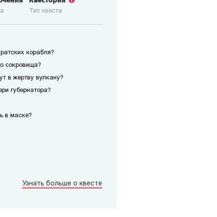
ючения
Квестория
ка
Тип квеста
иратских корабля?
го сокровища?
сут в жертву вулкану?
ери губернатора?
ь в маске?
Узнать больше о квесте