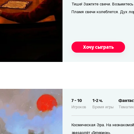
Тише! Зажгите свечи. Возьмитесь 
Пламя свечи колеблется. Дух лор
Хочу сыграть
7
-
10
1-2
ч.
Фанта
Игроков
Время игры
Темати
Космическая Эра. На незнакомой
звездолёт «Гиперион».