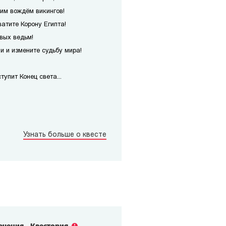
им вождём викингов!
атите Корону Египта!
вых ведьм!
 и измените судьбу мира!
упит Конец света...
Узнать больше о квесте