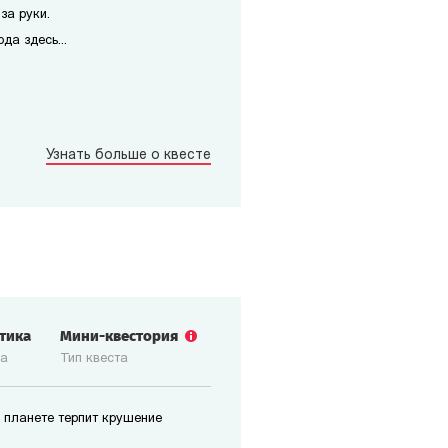
за руки.
да здесь...
Узнать больше о квесте
стика
Мини-квестория
ка
Тип квеста
 планете терпит крушение