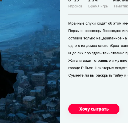
8
-
25
2-3
ч.
Мисти
Игроков
Время игры
Темати
Мрачные слухи ходят об этом мес
Первые поселенцы бесследно исч
оставив только нацарапанное на
одного из домов слово «Кроатоан».
И до сих пор здесь таинственно п
Жители видят странные и жуткие
городе Р’Льех. Некоторые сходят 
Сумеете ли вы раскрыть тайну и 
Хочу сыграть