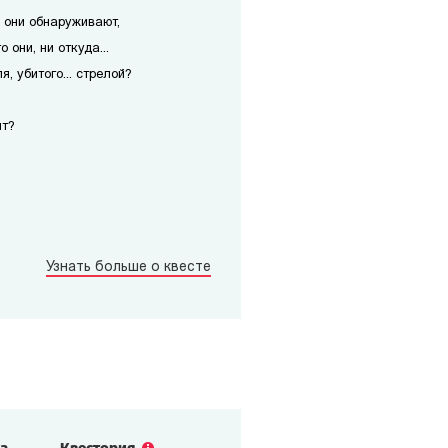
, они обнаруживают,
о они, ни откуда...
, убитого... стрелой?
ит?
Узнать больше о квесте