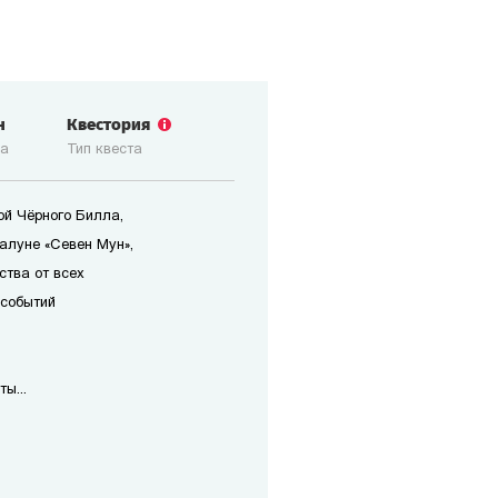
н
Квестория
ка
Тип квеста
ой Чёрного Билла,
алуне «Севен Мун»,
ства от всех
 событий
ы...