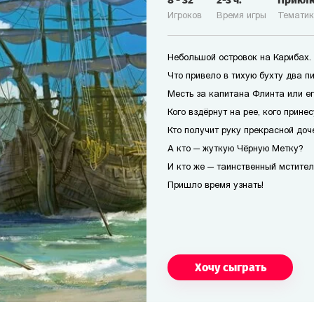
8
-
32
2-3
ч.
Прикл
Игроков
Время игры
Темати
Небольшой островок на Карибах.
Что привело в тихую бухту два п
Месть за капитана Флинта или е
Кого вздёрнут на рее, кого прине
Кто получит руку прекрасной доч
А кто — жуткую Чёрную Метку?
И кто же — таинственный мстител
Пришло время узнать!
Хочу сыграть