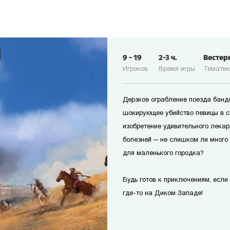
9
-
19
2-3
ч.
Вестер
Игроков
Время игры
Темати
Дерзкое ограбление поезда банд
шокирующее убийство певицы в с
изобретение удивительного лекар
болезней — не слишком ли много
для маленького городка?
Будь готов к приключениям, если т
где-то на Диком Западе!