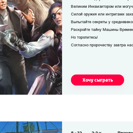
Великим Инквизитором или могуч
Силой оружия или интригами захв
Выпытайте секреты у средневеко
Раскройте тайну Машины Времени
Но торопитесь!
Согласно пророчеству завтра наст
Хочу сыграть