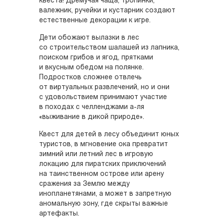
квеста! Дремучая чаща, тропинки,
валежник, ручейки и кустарник создают
естественные декорации к игре.
Дети обожают вылазки в лес
со строительством шалашей из лапника,
поиском грибов и ягод, прятками
и вкусным обедом на полянке.
Подростков сложнее отвлечь
от виртуальных развлечений, но и они
с удовольствием принимают участие
в походах с челленджами а-ля
«выживание в дикой природе».
Квест для детей в лесу объединит юных
туристов, в мгновение ока превратит
зимний или летний лес в игровую
локацию для пиратских приключений
на таинственном острове или арену
сражения за Землю между
инопланетянами, а может в запретную
аномальную зону, где скрыты важные
артефакты.