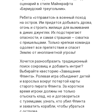
сценарий в стиле Майнкрафта
«Бермудский треугольник».
Ребята «отправятся» в военный поход
на остров. Им придется добывать дрова,
огонь и строить жилище для выживания
в диких джунглях. Их подстерегают
опасности, и самая страшная — схватка
с пришельцами. Только крепкая команда
одолеет все препятствия и спасет
Землю от инопланетной угрозы!
Хочется разнообразить традиционный
поиск сокровищ и добавить интриг?
Выбирайте квесторию «Завещание
Флинта». Ролевая игра объединит детей
и взрослых вокруг потертой карты
старого пирата Флинта. За короткое
время игроки должны не только
отыскать клад, но и договориться
с туземцами, узнать, кто убил Флинта
и захватить корабли, чтобы убраться
с острова.