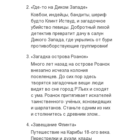
«Где-то на Диком Западе»
Ковбои, индейцы, бандиты, шериф
будто Клинт Иствуд, и загадочное
убийство певицы. Добротный лихой
детектив превратит дачу в салун
Дикого Запада, где укрылись от бури
противоборствующие группировки!
«Загадка острова Роанок»
Много лет назад на острове Роанок
внезапно исчезла колония
поселенцев. До сих пор здесь
творятся загадочные вещи: люди
видят во сне город Р’Льех и сходят
с ума. Роанок притягивает искателей
таинственного: учёных, ясновидящих
и шарлатанов. Станьте одним из них
и столкнитесь с древним злом...
«Завещание Флинта»
Путешествие на Карибы 18-ого века.
Перестрелки и дуэли, клады