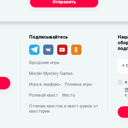
Отправить
Подписывайтесь
Наша
сбор
под
Городские игры
Murder Mystery Games
Я
Игра в «мафию»
Ролевые игры
п
Ролевой квест
Места
с
Отличие квестов и квест-румов от
квестории