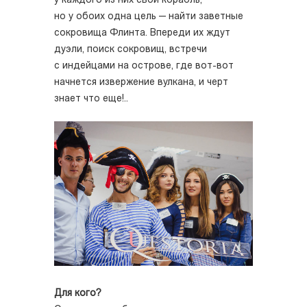
у каждого из них свой корабль,
но у обоих одна цель — найти заветные
сокровища Флинта. Впереди их ждут
дуэли, поиск сокровищ, встречи
с индейцами на острове, где вот-вот
начнется извержение вулкана, и черт
знает что еще!..
Для кого?