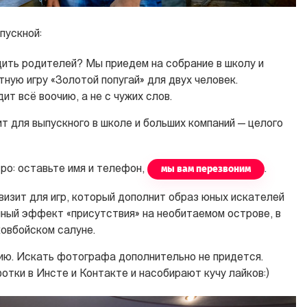
пускной:
дить родителей? Мы приедем на собрание в школу и
ную игру «Золотой попугай» для двух человек.
ит всё воочию, а не с чужих слов.
 для выпускного в школе и больших компаний — целого
мы вам перезвоним
ро: оставьте имя и телефон,
.
изит для игр, который дополнит образ юных искателей
лный эффект «присутствия» на необитаемом острове, в
ковбойском салуне.
ю. Искать фотографа дополнительно не придется.
отки в Инсте и Контакте и насобирают кучу лайков:)